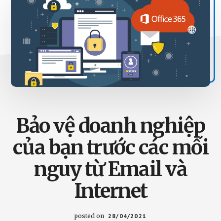
cách
Microsoft
365
cùng
Microsoft
Teams
có
thể
giúp
doanh
Bảo vệ doanh nghiệp
nghiệp
của
của bạn trước các mối
bạn
hỗ
nguy từ Email và
trợ
Internet
làm
việc
từ
posted on
28/04/2021