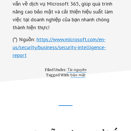
vấn về dịch vụ Microsoft 365, giúp quá trình
nâng cao bảo mật và cải thiện hiệu suất làm
việc tại doanh nghiệp của bạn nhanh chóng
thành hiện thực!
(*) Nguồn:
https://www.microsoft.com/en-
us/security/business/security-intelligence-
report
Tài nguyên
Filed Under:
bảo mật
Tagged With:
Footer
CTA