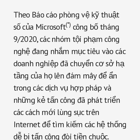
xa
an
Theo Báo cáo phòng vệ kỹ thuật
toàn
và
(*)
số của Microsoft
công bố tháng
giảm
9/2020, các nhóm tội phạm công
chi
phí.
nghệ đang nhắm mục tiêu vào các
doanh nghiệp đã chuyển cơ sở hạ
tầng của họ lên đám mây để ẩn
trong các dịch vụ hợp pháp và
những kẻ tấn công đã phát triển
các cách mới lùng sục trên
Internet để tìm kiếm các hệ thống
dễ bị tấn công đòi tiền chuộc.