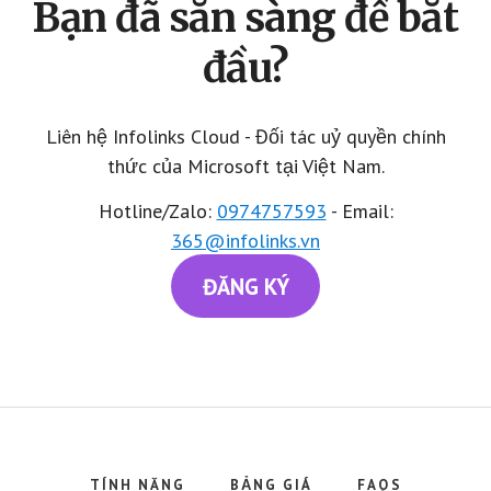
Bạn đã sẵn sàng để bắt
đầu?
Liên hệ Infolinks Cloud - Đối tác uỷ quyền chính
thức của Microsoft tại Việt Nam.
Hotline/Zalo:
0974757593‬
- Email:
365@infolinks.vn
ĐĂNG KÝ
TÍNH NĂNG
BẢNG GIÁ
FAQS