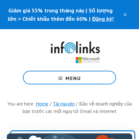
Skip
Skip
Giảm giá 55% trong tháng này | Số lượng
to
to
CLO
main
footer
lớn > Chiết khấu thêm đến 60% |
Đăng ký!
TOP
content
BAN
Microsoft
MENU
365
dành
cho
You are here:
Home
/
Tài nguyên
/
Bảo vệ doanh nghiệp của
doanh
bạn trước các mối nguy từ Email và Internet
nghiệp
-
Tìm
hiểu